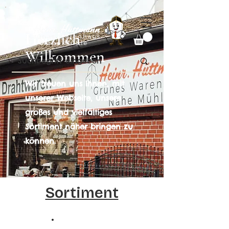
Herzlich
Wilkommen
Wir freuen uns Ihnen, mit
unserer Webseite, unsere
großes und vielfältiges
Sortiment näher bringen zu
können.
Sortiment