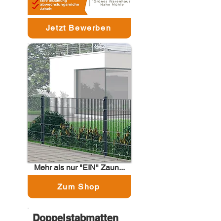
Jetzt Bewerben
Mehr als nur "EIN" Zaun...
unsere
Zum Shop
Doppelstabmatten
Doppelstabmatten