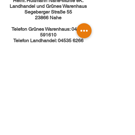
Heinr. Hüttmann Nahe-Mühle eK.
Landhandel und Grünes Warenhaus
Segeberger Straße 55
23866 Nahe
Telefon Grünes Warenhaus:
04535
591610
Telefon Landhandel: 04535 6266
Fax: 04535 2175
Mail:
h.h.huettmann@nahe-muehle.de
Öffnungszeiten:
Mo. - Fr.: 07:00 Uhr - 18:00 Uhr
Sa.: 07:00 - 13:00 Uhr
So.: Geschlossen
Kontakt
Datenschutz
Impressum