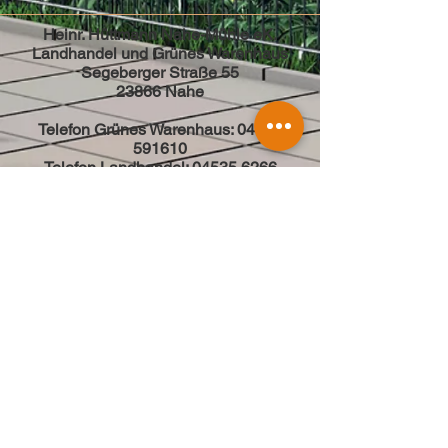
Heinr. Hüttmann Nahe-Mühle eK.
Landhandel und Grünes Warenhaus
Segeberger Straße 55
23866 Nahe
Telefon Grünes Warenhaus:
04535
591610
Telefon Landhandel: 04535 6266
Fax: 04535 2175
Mail:
h.h.huettmann@nahe-muehle.de
Öffnungszeiten:
Mo. - Fr.: 07:00 Uhr - 18:00 Uhr
Sa.: 07:00 - 13:00 Uhr
So.: Geschlossen
Kontakt
Datenschutz
Impressum