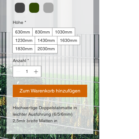
Höhe
*
630mm
830mm
1030mm
1230mm
1430mm
1630mm
1830mm
2030mm
Anzahl
*
Zum Warenkorb hinzufügen
Hochwertige Doppelstabmatte in
leichter Ausführung (6/5/6mm)
2,5mtr breite Matten in
verschiedenen Farben und höhen
Pfosten sind nicht im Preis enthalten!