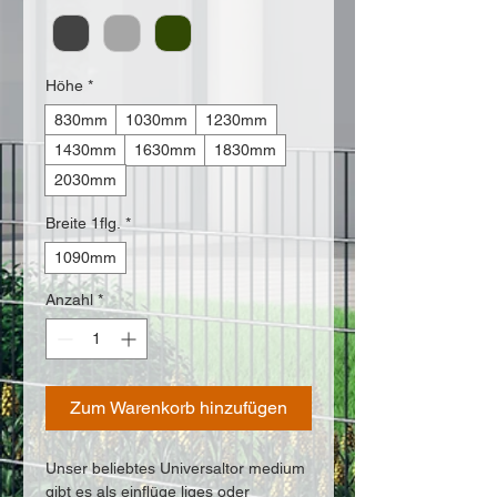
Höhe
*
830mm
1030mm
1230mm
1430mm
1630mm
1830mm
2030mm
Breite 1flg.
*
1090mm
Anzahl
*
Zum Warenkorb hinzufügen
Unser beliebtes Universaltor medium
gibt es als einflüge liges oder